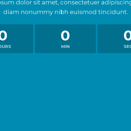
sum dolor sit amet, consectetuer adipiscing 
diam nonummy nibh euismod tincidunt.
0
0
OURS
MIN
SE